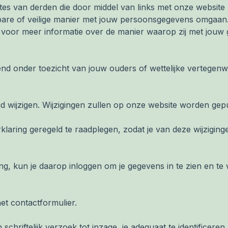
tes van derden die door middel van links met onze website 
re of veilige manier met jouw persoonsgegevens omgaan. L
, voor meer informatie over de manier waarop zij met jou
uitend onder toezicht van jouw ouders of wettelijke verteg
tijd wijzigen. Wijzigingen zullen op onze website worden ge
laring geregeld te raadplegen, zodat je van deze wijziging
g, kun je daarop inloggen om je gegevens in te zien en te
het contactformulier.
schriftelijk verzoek tot inzage, je adequaat te identificeren