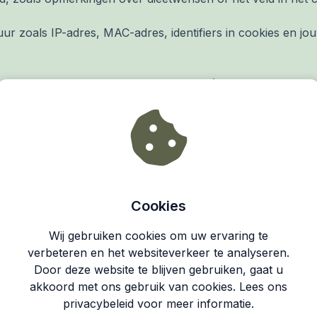
r zoals IP-adres, MAC-adres, identifiers in cookies en j
f meer van de volgende doeleinden (mede afhankelijk van w
rijven voor events en diensten via onze website;
 informeren over het verloop daarvan;
, onze community of overige diensten zoals opleidingen, re
gen;
van het verzenden van elektronische nieuwsbrieven en/of
lijke deelname aan prijsvragen en andere acties, zodat w
Cookies
erbeteren;
Wij gebruiken cookies om uw ervaring te
achten te behandelen via social media, e-mail, per post o
verbeteren en het websiteverkeer te analyseren.
Door deze website te blijven gebruiken, gaat u
akkoord met ons gebruik van cookies. Lees ons
privacybeleid voor meer informatie.
aan derde partijen, als dat noodzakelijk is voor de leverin