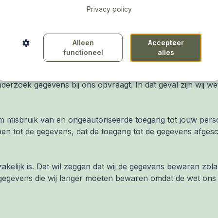
an een derde partij voor de afhandeling van iDeal of credi
Privacy policy
rekken, zorgen wij er o.a. (met een overeenkomst) voor d
Alleen
Accepteer
ierin overeen dat jouw gegevens worden verwijderd zodra z
functioneel
alles
 niet aan andere partijen verstrekken, tenzij dit wettelijk v
nderzoek gegevens bij ons opvraagt. In dat geval zijn wij we
m misbruik van en ongeautoriseerde toegang tot jouw pers
en tot de gegevens, dat de toegang tot de gegevens afgesc
kelijk is. Dat wil zeggen dat wij de gegevens bewaren zol
 gegevens die wij langer moeten bewaren omdat de wet ons di