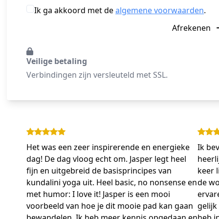
Ik ga akkoord met de
algemene voorwaarden
.
Afrekenen
Veilige betaling
Verbindingen zijn versleuteld met SSL.
Het was een zeer inspirerende en energieke
Ik be
dag! De dag vloog echt om. Jasper legt heel
heerl
fijn en uitgebreid de basisprincipes van
keer l
kundalini yoga uit. Heel basic, no nonsense en
de wo
met humor: I love it! Jasper is een mooi
ervar
voorbeeld van hoe je dit mooie pad kan gaan
gelijk
bewandelen. Ik heb meer kennis opgedaan en
heb i