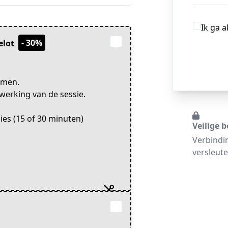
Ik ga 
- 30%
elot
emen.
jwerking van de sessie.
sies (15 of 30 minuten)
Veilige b
Verbindi
versleute