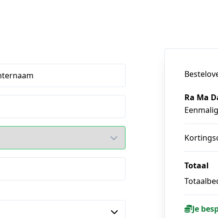
Bestelov
hternaam
Ra Ma D
Eenmali
Kortings
Totaal
Totaalbed
Je bes