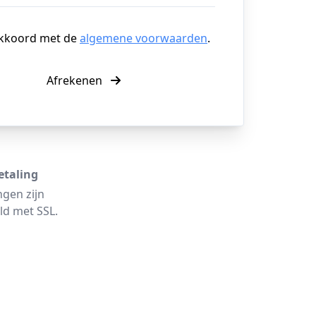
akkoord met de
algemene voorwaarden
.
Afrekenen
etaling
ngen zijn
ld met SSL.