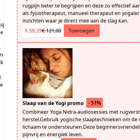
rugpijn beter te begrijpen en deze zo effectief aa
als fysiotherapeut, manueel therapeut en yogalera
inzichten waar je direct mee aan de slag kan.
ij
€ 59,29
€ 121,00
Toevoegen
de
.
om
Ik
t
te
- 51%
Slaap van de Yogi promo
Combineer Yoga Nidra-audiosessies met rugverste
herstel.Gebruik yogische slaaptechnieken om de n
lichaam te ondersteunen.Deze beginnersvriendeli
pijnvrij en energiek leven.