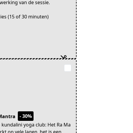
jwerking van de sessie.
sies (15 of 30 minuten)
- 30%
 Mantra
e kundalini yoga club: Het Ra Ma
kt op vele lagen, het is een