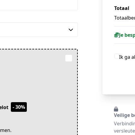
Totaal
Totaalbed
Je bes
Ik ga 
- 30%
elot
Veilige b
Verbindi
emen.
versleute