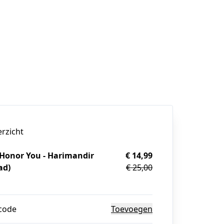
erzicht
Honor You - Harimandir
€ 14,99
ad)
€ 25,00
g
code
Toevoegen