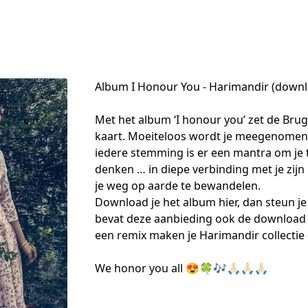
Album I Honour You - Harimandir (down
Met het album ‘I honour you’ zet de Bru
kaart. Moeiteloos wordt je meegenomen i
iedere stemming is er een mantra om je 
denken … in diepe verbinding met je zijn 
je weg op aarde te bewandelen. 

Download je het album hier, dan steun j
bevat deze aanbieding ook de download v
een remix maken je Harimandir collectie 
We honor you all 😍🍀🎶🙏🏻🙏🏻🙏🏻