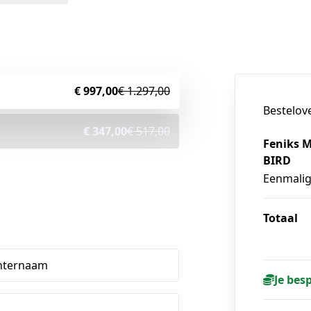
€ 997,00
€ 1.297,00
Bestelov
€ 347,00
€ 517,00
Feniks 
BIRD
Eenmali
Totaal
hternaam
Je bes