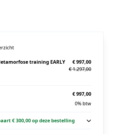
erzicht
Metamorfose training EARLY
€ 997,00
€ 1.297,00
g
€ 997,00
0% btw
paart € 300,00 op deze bestelling