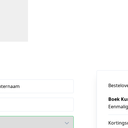
Bestelov
hternaam
Boek Kun
Eenmali
Kortings