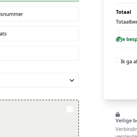
Totaal
isnummer
Totaalbed
ats
Je bes
Ik ga 
Veilige b
Verbindi
versleute