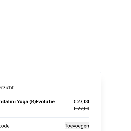
erzicht
dalini Yoga (R)Evolutie
€ 27,00
€ 77,00
g
code
Toevoegen